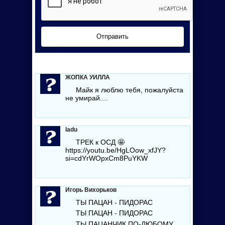
Отправить
ЖОПКА УИЛЛА
Майк я люблю тебя, пожалуйста
не умирай....
ladu
ТРЕК к ОСД 🤩
https://youtu.be/HgLOow_xfJY?
si=cdYrWOpxCm8PuYKW
Игорь Вихорьков
ТЫ ПАЦАН - ПИДОРАС
ТЫ ПАЦАН - ПИДОРАС
ТЫ ПАЦАНЧИК ПО-ЛЮБОМУ