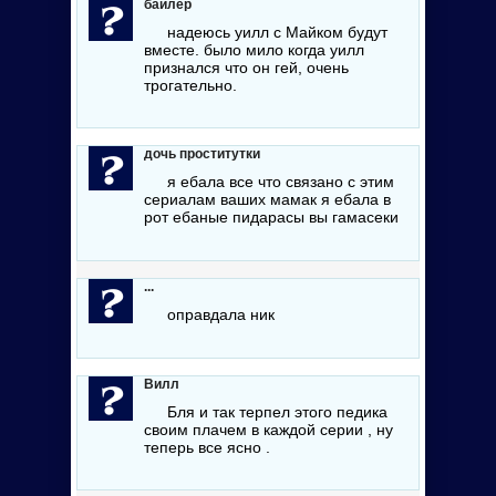
байлер
надеюсь уилл с Майком будут
вместе. было мило когда уилл
признался что он гей, очень
трогательно.
дочь проститутки
я ебала все что связано с этим
сериалам ваших мамак я ебала в
рот ебаные пидарасы вы гамасеки
...
оправдала ник
Вилл
Бля и так терпел этого педика
своим плачем в каждой серии , ну
теперь все ясно .