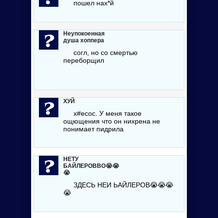
пошел
нах*й
Неупокоенная
душа хоппера
согл, но со смертью
переборщил
ХУЙ
х#есос
. У меня такое
ощющения что он нихрена не
понимает пидрила
НЕТУ
БАЙЛЕРОВВО😭😭
😭
ЗДЕСЬ НЕИ ЬАЙЛЕРОВ😭😭😭
😭