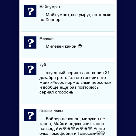
Майк умрет
Майк умрет, все умрут, но только
не Хоппер...
Милевн
Милевен канон
😎
хуй
ахуенный сериал ласт серия 31
декабря рот
е#ал
кто говорит что
майк
х#есос
нормальный персонаж
и вообще еще раз повторюсь
сериал огоооонь
Сынша лавы
Бойлер не канон, милувин не
канон, Майк и подсвечник канон
навсегда!🔥💙🔥💙🔥💙🔥💙 Рвите
очко Гомофобня и Гомосеки🤫🤫