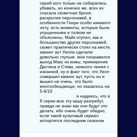
серий кого только не собирались
убивать, но конечно же, всех их
спасала сюжетная броня,
раскрытия персонажей, в
особенности Генри особо никакого
нету, есть моменты, которые были
упущенными и толком не
объяснены, Майк отупел, как и
большинство других персонажей,
сюжет практически стоял на месте,
каминг аут Уилла сделали
довольно глупым. мне понравился
выход Макс из комы, примирение
Дастина и Стива, немного линия с
изнанкой, ну и факт того, что Уилл
совершил каминг аут, пусть он и
вышел не очень. это было
многообещающе, но оказалось на
5-6/10
я надеюсь, что в
8 серии всю эту кашу разгребут,
правда не знаю как они будут это
делать, ибо очень будет обидно,
если такой культовый сериал
испортится последним сезоном