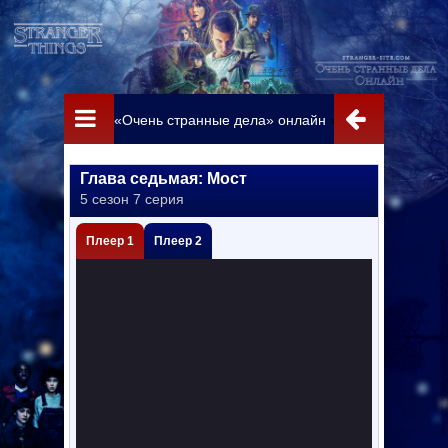
«Очень странные дела» онлайн
»
Сезон 5
» Глава
Глава седьмая: Мост
5 сезон 7 серия
Плеер 1
Плеер 2