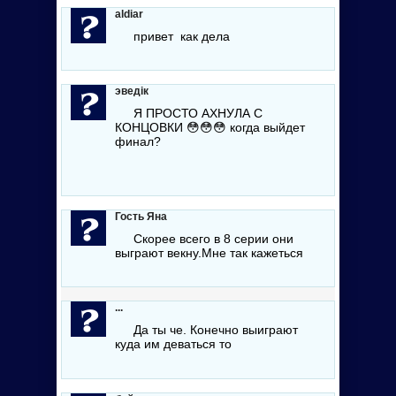
aldiar
привет как дела
эведік
Я ПРОСТО АХНУЛА С
КОНЦОВКИ 😳😳😳 когда выйдет
финал?
Гость Яна
Скорее всего в 8 серии они
выграют векну.Мне так кажеться
...
Да ты че. Конечно выиграют
куда им деваться то