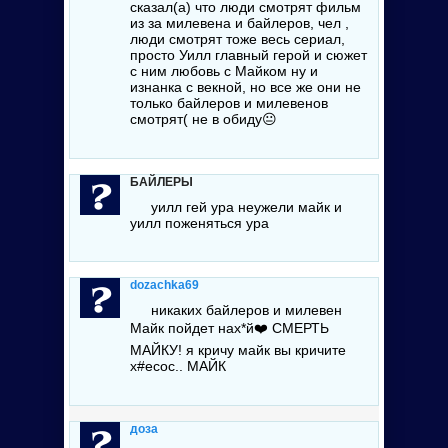
сказал(а) что люди смотрят фильм
из за милевена и байлеров, чел ,
люди смотрят тоже весь сериал,
просто Уилл главный герой и сюжет
с ним любовь с Майком ну и
изнанка с векной, но все же они не
только байлеров и милевенов
смотрят( не в обиду😐
БАЙЛЕРЫ
уилл гей ура неужели майк и
уилл поженяться ура
dozachka69
никаких байлеров и милевен
Майк пойдет
нах*й
❤️ СМЕРТЬ
МАЙКУ! я кричу майк вы кричите
х#есос
.. МАЙК
доза