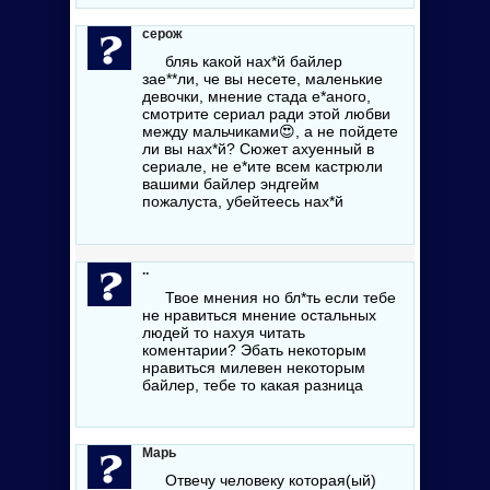
серож
бляь какой
нах*й
байлер
зае**ли
, че вы несете, маленькие
девочки, мнение стада
е*аного
,
смотрите сериал ради этой любви
между мальчиками
😍
, а не пойдете
ли вы
нах*й
? Сюжет ахуенный в
сериале, не
е*ите
всем кастрюли
вашими байлер эндгейм
пожалуста, убейтеесь
нах*й
..
Твое мнения но
бл*ть
если тебе
не нравиться мнение остальных
людей то нахуя читать
коментарии? Эбать некоторым
нравиться милевен некоторым
байлер, тебе то какая разница
Марь
Отвечу человеку которая(ый)