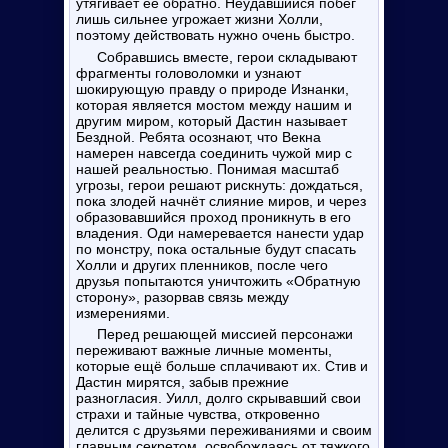
утягивает её обратно. Неудавшийся побег
лишь сильнее угрожает жизни Холли,
поэтому действовать нужно очень быстро.
Собравшись вместе, герои складывают
фрагменты головоломки и узнают
шокирующую правду о природе Изнанки,
которая является мостом между нашим и
другим миром, который Дастин называет
Бездной. Ребята осознают, что Векна
намерен навсегда соединить чужой мир с
нашей реальностью. Понимая масштаб
угрозы, герои решают рискнуть: дождаться,
пока злодей начнёт слияние миров, и через
образовавшийся проход проникнуть в его
владения. Оди намеревается нанести удар
по монстру, пока остальные будут спасать
Холли и других пленников, после чего
друзья попытаются уничтожить «Обратную
сторону», разорвав связь между
измерениями.
Перед решающей миссией персонажи
переживают важные личные моменты,
которые ещё больше сплачивают их. Стив и
Дастин мирятся, забыв прежние
разногласия. Уилл, долго скрывавший свои
страхи и тайные чувства, откровенно
делится с друзьями переживаниями и своим
главным секретом, освобождаясь от тяжкого