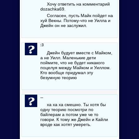
Хочу ответить на комментарий
dozachka69.
Согласен, пусть Майк пойдет на
хуй Векны. Потому-что не Уилла и
Джейн он не заслужил.
:3
Джейн будует вместе с Майком,
а не Уилл. Маленькие дети
поймите, что не будет никакого
поцелуя между Майком и Уиллом.
Кто вообще придумал эту
безумную теорию
...
ха ха ха смешно. Ты хотя бы
одну теорию посмотри по
байлерам а потом уже че то
говори. К тому же Джейн и Кайли
вроде как хотят умереть.