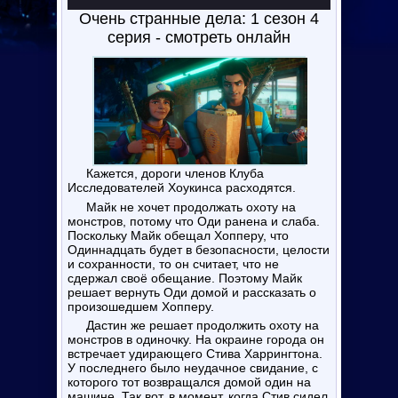
Очень странные дела: 1 сезон 4
серия - смотреть онлайн
Кажется, дороги членов Клуба
Исследователей Хоукинса расходятся.
Майк не хочет продолжать охоту на
монстров, потому что Оди ранена и слаба.
Поскольку Майк обещал Хопперу, что
Одиннадцать будет в безопасности, целости
и сохранности, то он считает, что не
сдержал своё обещание. Поэтому Майк
решает вернуть Оди домой и рассказать о
произошедшем Хопперу.
Дастин же решает продолжить охоту на
монстров в одиночку. На окраине города он
встречает удирающего Стива Харрингтона.
У последнего было неудачное свидание, с
которого тот возвращался домой один на
машине. Так вот, в момент, когда Стив сидел