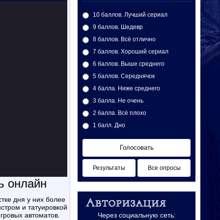
10 баллов. Лучший сериал
9 баллов. Шедевр
8 баллов. Всё отлично
7 баллов. Хороший сериал
6 баллов. Выше среднего
5 баллов. Середнячок
4 балла. Ниже среднего
3 балла. Не очень
2 балла. Всё плохо
1 балл. Дно
Голосовать
Результаты
Все опросы
ть онлайн
стром и татуировкой
игровых автоматов.
Через социальную сеть: