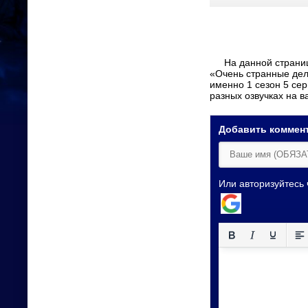
На данной странице представлены описание и плеер для просмотра онлайн одной из серий мультсериала
«Очень странные дела:
именно 1 сезон 5 се
разных озвучках на в
Добавить коммен
Или авторизуйтесь