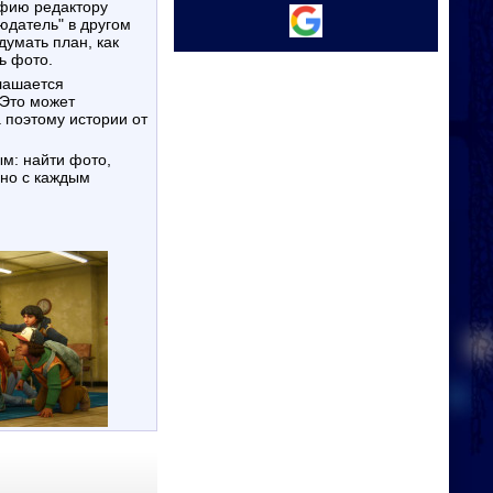
афию редактору
юдатель" в другом
думать план, как
ь фото.
 Это может
 поэтому истории от
ьно с каждым