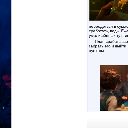
переодеться в сума
сработать, ведь "Еж
умалишённых тут ти
План срабатывает. Майк, Дастин и Лукас оказываются внутри. Дело остаётся за малым: найти фото,
забрать его и выйти
пунктом.