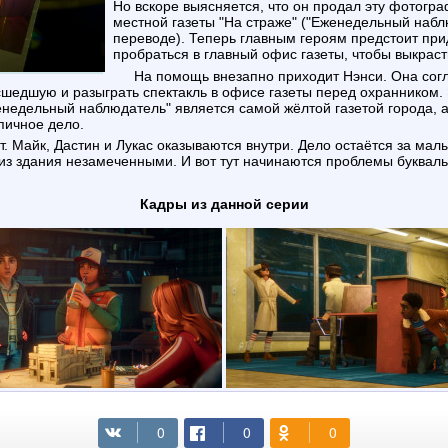
Но вскоре выясняется, что он продал эту фотогр
местной газеты "На страже" ("Еженедельный набл
переводе). Теперь главным героям предстоит при
пробраться в главный офис газеты, чтобы выкраст
На помощь внезапно приходит Нэнси. Она соглашается
сшедшую и разыграть спектакль в офисе газеты перед охранником.
енедельный наблюдатель" является самой жёлтой газетой города, а
пичное дело.
 из здания незамеченными. И вот тут начинаются проблемы буквал
Кадры из данной серии