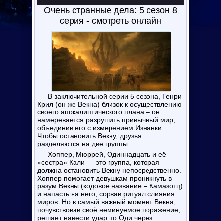
Очень странные дела: 5 сезон 8
серия - смотреть онлайн
В заключительной серии 5 сезона, Генри
Крил (он же Векна) близок к осуществлению
своего апокалиптического плана – он
намеревается разрушить привычный мир,
объединив его с измерением Изнанки.
Чтобы остановить Векну, друзья
разделяются на две группы.
Хоппер, Мюррей, Одиннадцать и её
«сестра» Кали — это группа, которая
должна остановить Векну непосредственно.
Хоппер помогает девушкам проникнуть в
разум Векны (кодовое название – Камазотц)
и напасть на него, сорвав ритуал слияния
миров. Но в самый важный момент Векна,
почувствовав своё неминуемое поражение,
решает нанести удар по Оди через