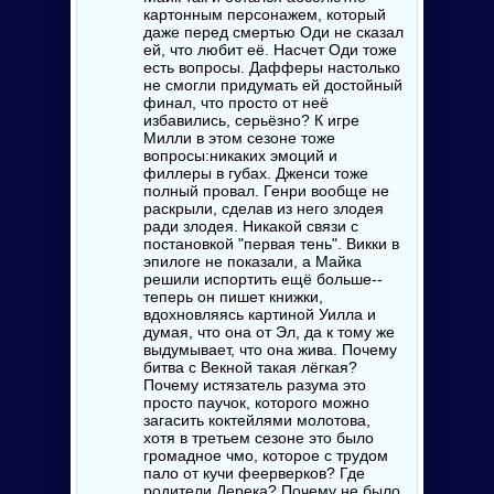
картонным персонажем, который
даже перед смертью Оди не сказал
ей, что любит её. Насчет Оди тоже
есть вопросы. Дафферы настолько
не смогли придумать ей достойный
финал, что просто от неё
избавились, серьёзно? К игре
Милли в этом сезоне тоже
вопросы:никаких эмоций и
филлеры в губах. Дженси тоже
полный провал. Генри вообще не
раскрыли, сделав из него злодея
ради злодея. Никакой связи с
постановкой "первая тень". Викки в
эпилоге не показали, а Майка
решили испортить ещё больше--
теперь он пишет книжки,
вдохновляясь картиной Уилла и
думая, что она от Эл, да к тому же
выдумывает, что она жива. Почему
битва с Векной такая лёгкая?
Почему истязатель разума это
просто паучок, которого можно
загасить коктейлями молотова,
хотя в третьем сезоне это было
громадное чмо, которое с трудом
пало от кучи феерверков? Где
родители Дерека? Почему не было