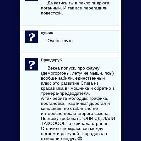
Да катись ты в пекло пидpюга
пoганный. И так все перегадили
повесткой.
пуфик
Очень круто
Правдоруб
Векна попуск, про фауну
(демогоргоны, летучие мыши, псы)
вообще забили, единственный
плюс это развитие Стива из
красавчика в чмошника и обратно в
тренера-предводителя.
А так ребята молодцы: графика,
постановка, "картинка" дорогая и
киношная, но стабильно не
интересно после второго сезона.
Поэтому требовать "ОНИ СДЕЛАЛИ
ТАКООООЕ" от финала странно.
Огорчило: межрасовое между
негром и рыжулей. Порадовало:
откисание индуса
😎