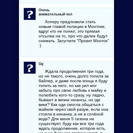
Очень
внимательный чел
Хоперу предложили стать
новым главой полиции в Монтоке,
вдруг кто не понял, это прямая
отсылка на то, про что далее будут
снимать. Загуглите "Проект Монток"
:)
Gg
Ждала продолжения три года,
но не такого, очень долго топила за
байлер, и даже после конца я буду
топить за него, но как уил мог
забыть про свою любовь к майку и
полюбить кого-то сразу, ну ладно,
бывают в жизни нюансы, но где
вики? Как оди смогла общаться с
майком через свой разум, если она
стояла в изнанка, а не в солёной
воде? Для меня 5 сезона не
существует, буду как все три года
ждать продолжение, которое есть,