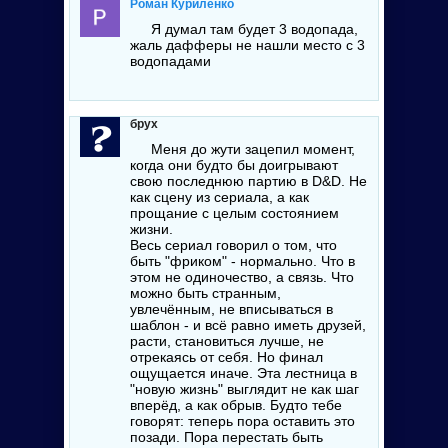
Роман Куриленко
Я думал там будет 3 водопада,
жаль дафферы не нашли место с 3
водопадами
брух
Меня до жути зацепил момент,
когда они будто бы доигрывают
свою последнюю партию в D&D. Не
как сцену из сериала, а как
прощание с целым состоянием
жизни.
Весь сериал говорил о том, что
быть "фриком" - нормально. Что в
этом не одиночество, а связь. Что
можно быть странным,
увлечённым, не вписываться в
шаблон - и всё равно иметь друзей,
расти, становиться лучше, не
отрекаясь от себя. Но финал
ощущается иначе. Эта лестница в
"новую жизнь" выглядит не как шаг
вперёд, а как обрыв. Будто тебе
говорят: теперь пора оставить это
позади. Пора перестать быть