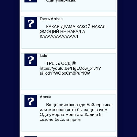
Гость Arthas
КАКАЯ ДРАМА КАКОЙ НАКАЛ
ЭМОЦИЙ НЕ НАКАЛ А
КААААААААААААЛ
ladu
ТРЕК к ОСД 🤩
https://youtu.be/HgLOow_xfJY?
si=cdYrWOpxCm8PuYKW
Алена
Ваще ничотка а где Байлер киса
или милевен хотя бы ваще зачем
Оди умерла меня эта Кали в 5
сезоне бесила прям