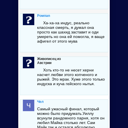
Ромпan
Ха-ха-ха индус, реально
классная смерть, я думал она
просто как шахид заставит и оди
умереть но она ей помогла, я ваще
афигел от этого мува
Живописец из
Австрии
Хоть кто-то не несет херни
насчет любви этого копченого и
рыжей. Это мрак. Хуже этого только
индуска и куча гейского нытья.
Чел
Самый ужасный финал, который
можно было придумать.Уиллу
всунули рандомного парня, хотя он
любил Майка столько лет. Сам
Майк так и остался абсолютно