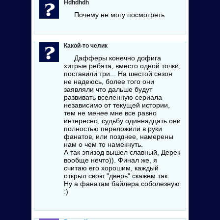
Hdhdhdh
Почему не могу посмотреть
Какой-то челик
Дафферы конечно дофига
хитрые ребята, вместо одной точки,
поставили три... На шестой сезон
не надеюсь, более того они
заявляли что дальше будут
развивать вселенную сериала
независимо от текущей истории,
тем не менее мне все равно
интересно, судьбу одиннадцать они
полностью переложили в руки
фанатов, или позднее, намерены
нам о чем то намекнуть.
А так эпизод вышел славный, Дерек
вообще нечто)). Финал же, я
считаю его хорошим, каждый
открыл свою "дверь" скажем так.
Ну а фанатам байлера соболезную
:)