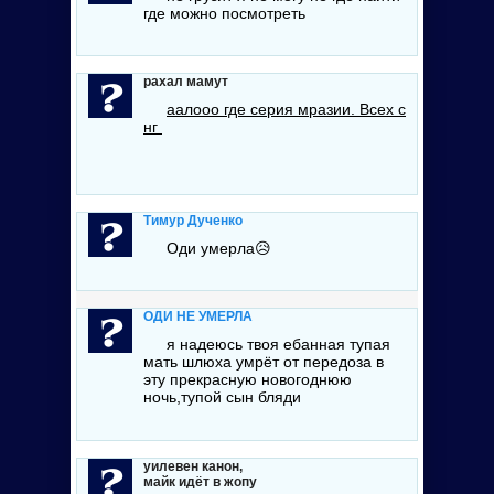
где можно посмотреть
рахал мамут
аалооо где серия мразии. Всех с
нг
Тимур Дученко
Оди умерла😥
ОДИ НЕ УМЕРЛА
я надеюсь твоя ебанная тупая
мать шлюха умрёт от передоза в
эту прекрасную новогоднюю
ночь,тупой сын бляди
уилевен канон,
майк идёт в жопу