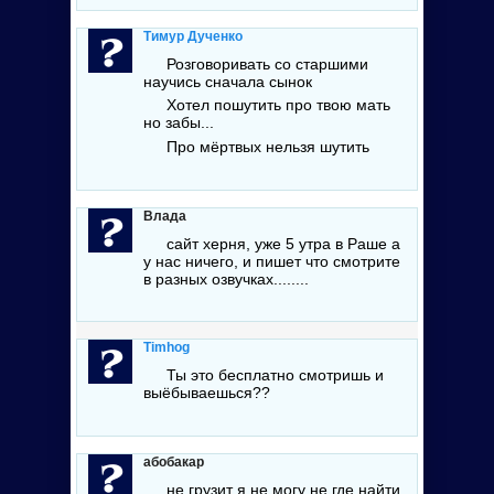
Тимур Дученко
Розговоривать со старшими
научись сначала сынок
Хотел пошутить про твою мать
но забы...
Про мёртвых нельзя шутить
Влада
сайт херня, уже 5 утра в Раше а
у нас ничего, и пишет что смотрите
в разных озвучках........
Timhog
Ты это бесплатно смотришь и
выёбываешься??
абобакар
не грузит я не могу не где найти