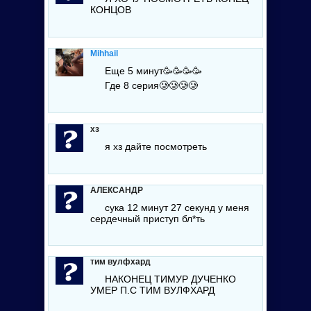
КОНЦОВ
Mihhail
Еще 5 минут🥳🥳🥳🥳
Где 8 серия🥲🥲🥲🥲
хз
я хз дайте посмотреть
АЛЕКСАНДР
сука 12 минут 27 секунд у меня
сердечный приступ
бл*ть
тим вулфхард
НАКОНЕЦ ТИМУР ДУЧЕНКО
УМЕР П.С ТИМ ВУЛФХАРД