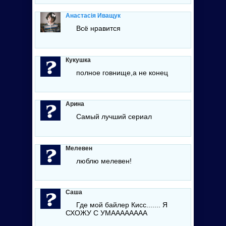
Анастасія Иващук
Всё нравится
Кукушка
полное говнище,а не конец
Арина
Самый лучший сериал
Мелевен
люблю мелевен!
Саша
Где мой байлер Кисс....... Я
СХОЖУ С УМАААААААА