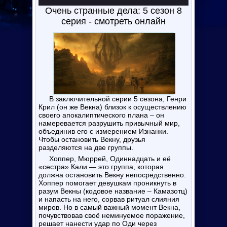
Очень странные дела: 5 сезон 8
серия - смотреть онлайн
В заключительной серии 5 сезона, Генри
Крил (он же Векна) близок к осуществлению
своего апокалиптического плана – он
намеревается разрушить привычный мир,
объединив его с измерением Изнанки.
Чтобы остановить Векну, друзья
разделяются на две группы.
Хоппер, Мюррей, Одиннадцать и её
«сестра» Кали — это группа, которая
должна остановить Векну непосредственно.
Хоппер помогает девушкам проникнуть в
разум Векны (кодовое название – Камазотц)
и напасть на него, сорвав ритуал слияния
миров. Но в самый важный момент Векна,
почувствовав своё неминуемое поражение,
решает нанести удар по Оди через